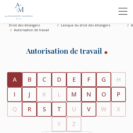
Droit des étrangers
Lexique du droit des étrangers
A
Autorisation de travail
Autorisation de travail
A
B
C
D
E
F
G
H
I
J
K
L
M
N
O
P
Q
R
S
T
U
V
W
X
Y
Z