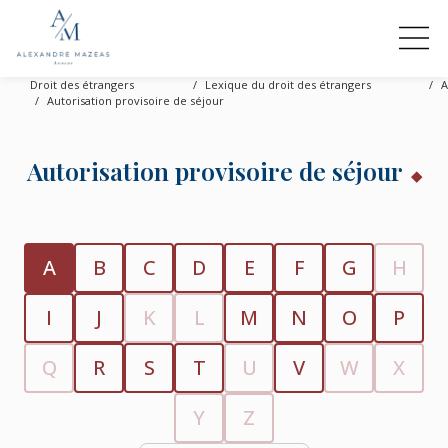
Droit des étrangers
Lexique du droit des étrangers
A
Autorisation provisoire de séjour
Autorisation provisoire de séjour
A
B
C
D
E
F
G
H
I
J
K
L
M
N
O
P
Q
R
S
T
U
V
W
X
Y
Z