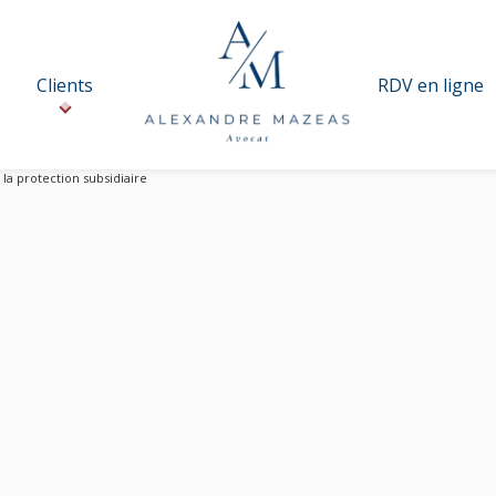
Clients
RDV en ligne
 la protection subsidiaire
ciaire de la protection subsi
H
I
J
K
L
M
N
O
P