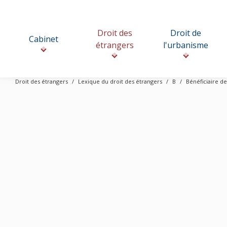
Droit des
Droit de
Cabinet
étrangers
l'urbanisme
Droit des étrangers
Lexique du droit des étrangers
B
Bénéficiaire de
Bénéfi
A
B
C
D
E
F
G