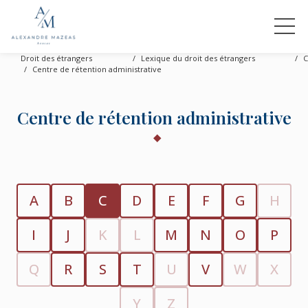
Droit des étrangers
Lexique du droit des étrangers
C
Centre de rétention administrative
Centre de rétention administrative
A
B
C
D
E
F
G
H
I
J
K
L
M
N
O
P
Q
R
S
T
U
V
W
X
Y
Z