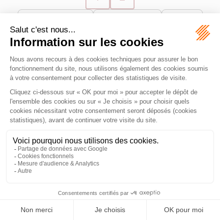
Carte de résident
Carte de séjour
CESEDA
Centre de rétention administrative
CNDA
Lieu dans lequel une personne étrangère peut être
retenue temporairement afin de permettre l’exécution
d’une mesure d’éloignement.
MAZEAS Avocat
11 Rue de Metz
31000 TOULOUSE
Tél :
06 28 84 21 96
Honoraires
Plan du site
Mentions légales
Septeo Digital & Services © 2026