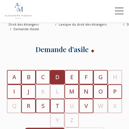
Droit des étrangers
Lexique du droit des étrangers
D
Demande d’asile
Demande d’asile
A
B
C
D
E
F
G
H
I
J
K
L
M
N
O
P
Q
R
S
T
U
V
W
X
Y
Z