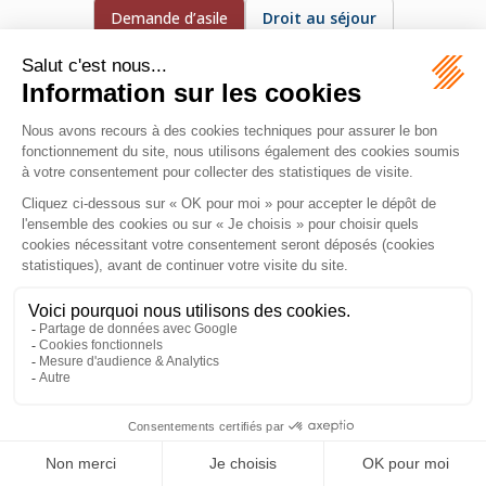
Demande d’asile
Droit au séjour
Dublin (procédure Dublin)
Procédure par laquelle une personne sollicite la protection
d’un État en raison de persécutions ou de menaces
graves.
MAZEAS Avocat
11 Rue de Metz
31000 TOULOUSE
Tél :
06 28 84 21 96
Honoraires
Plan du site
Mentions légales
Septeo Digital & Services © 2026