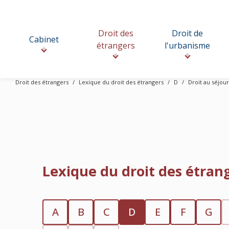
Droit des
Droit de
Cabinet
étrangers
l'urbanisme
Droit des étrangers
Lexique du droit des étrangers
D
Droit au séjour
Lexique du droit des étran
A
B
C
D
E
F
G