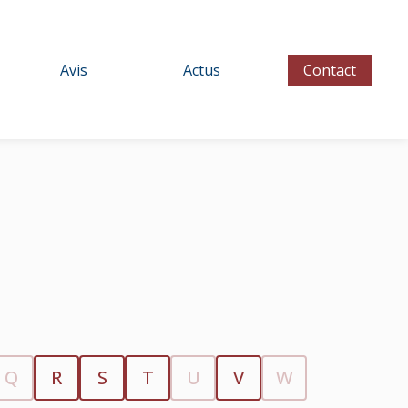
Avis
Actus
Contact
Q
R
S
T
U
V
W