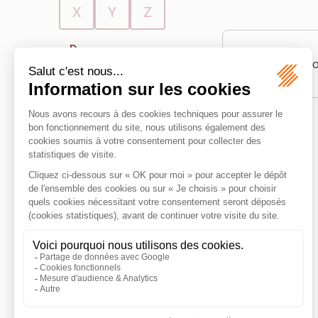
X
Y
Z
D
Possibilité p
Demande d’asile
Droit au séjour
Dublin (procédure
Dublin)