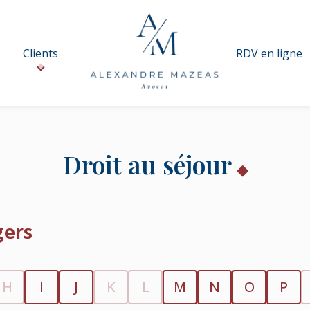
Clients
RDV en ligne
Droit au séjour
gers
H
I
J
K
L
M
N
O
P