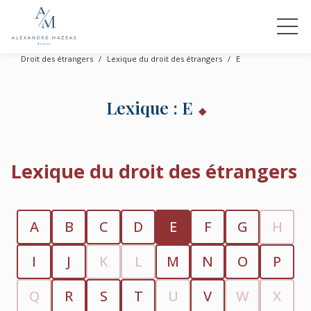
Droit des étrangers
Lexique du droit des étrangers
E
Lexique : E
Lexique du droit des étrangers
A
B
C
D
E
F
G
H
I
J
K
L
M
N
O
P
Q
R
S
T
U
V
W
X