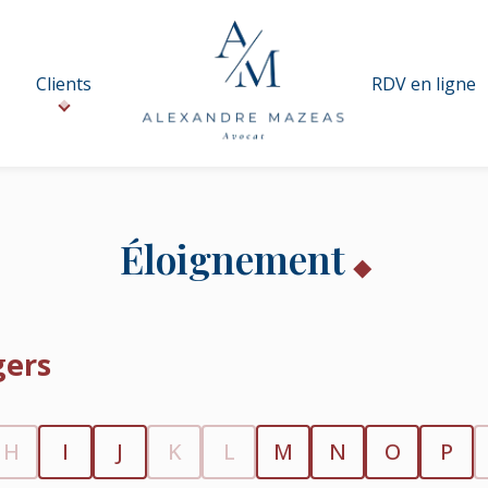
Clients
RDV en ligne
Éloignement
gers
H
I
J
K
L
M
N
O
P