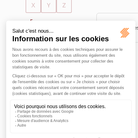
X
Y
Z
E
Ensemble des 
Éloignement
Entrée irrégulière