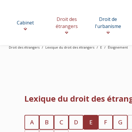
Droit des
Droit de
Cabinet
étrangers
l'urbanisme
Droit des étrangers
Lexique du droit des étrangers
E
Éloignement
Lexique du droit des étran
A
B
C
D
E
F
G