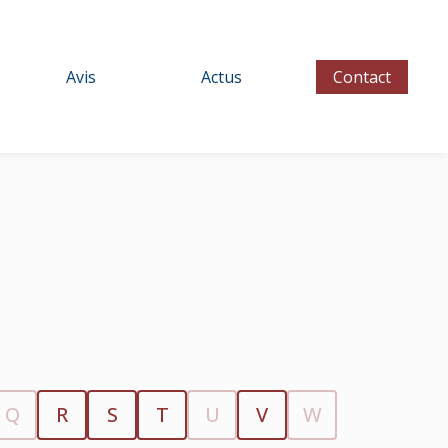
Avis
Actus
Contact
Q
R
S
T
U
V
W