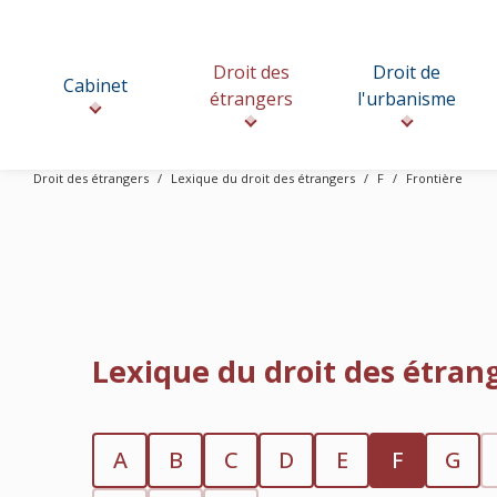
Droit des
Droit de
Cabinet
étrangers
l'urbanisme
Droit des étrangers
Lexique du droit des étrangers
F
Frontière
Lexique du droit des étran
A
B
C
D
E
F
G