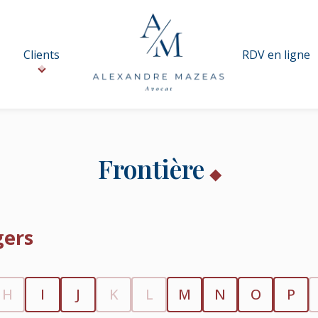
Clients
RDV en ligne
Frontière
gers
H
I
J
K
L
M
N
O
P