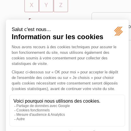
X
Y
Z
F
Limite territ
Frontière