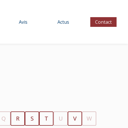
Avis
Actus
Contact
Q
R
S
T
U
V
W