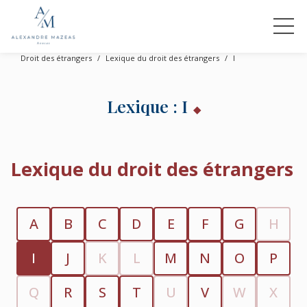
Droit des étrangers
Lexique du droit des étrangers
I
Lexique : I
Lexique du droit des étrangers
A
B
C
D
E
F
G
H
I
J
K
L
M
N
O
P
Q
R
S
T
U
V
W
X