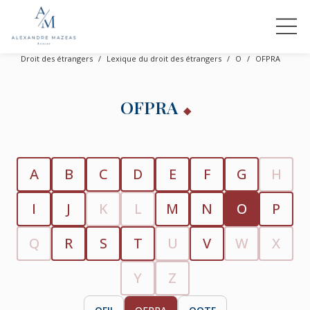
Droit des étrangers
Lexique du droit des étrangers
O
OFPRA
OFPRA
A
B
C
D
E
F
G
H
I
J
K
L
M
N
O
P
Q
R
S
T
U
V
W
X
Y
Z