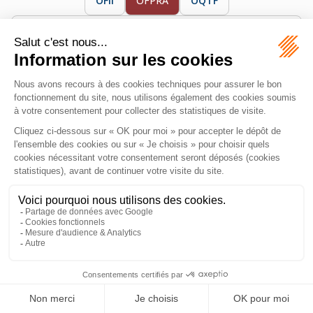
OFII
OFPRA
OQTF
Office français de protection des réfugiés et apatrides
chargé d’examiner les demandes d’asile.
MAZEAS Avocat
11 Rue de Metz
31000 TOULOUSE
Tél :
06 28 84 21 96
Honoraires
Plan du site
Mentions légales
Septeo Digital & Services © 2026