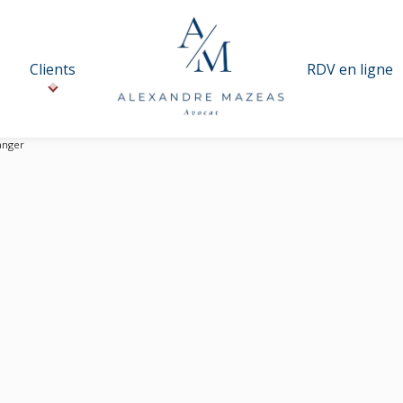
Clients
RDV en ligne
anger
Travailleur étranger
H
I
J
K
L
M
N
O
P