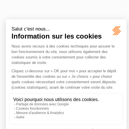
X
Y
Z
Titre de séjour
Travailleur étranger