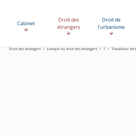
Droit des
Droit de
Cabinet
étrangers
l'urbanisme
Droit des étrangers
Lexique du droit des étrangers
T
Travailleur étr
A
B
C
D
E
F
G