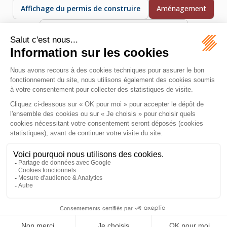
Affichage du permis de construire
Aménagement
Annulation d’un permis de construire
Autorisation d’urbanisme
L’aménagement désigne les travaux visant à organiser ou
transformer l’utilisation d’un terrain, par exemple dans le
cadre d’un lotissement ou d’une opération immobilière.
MAZEAS Avocat
11 Rue de Metz
31000 TOULOUSE
Tél :
06 28 84 21 96
Honoraires
Plan du site
Mentions légales
Septeo Digital & Services © 2026