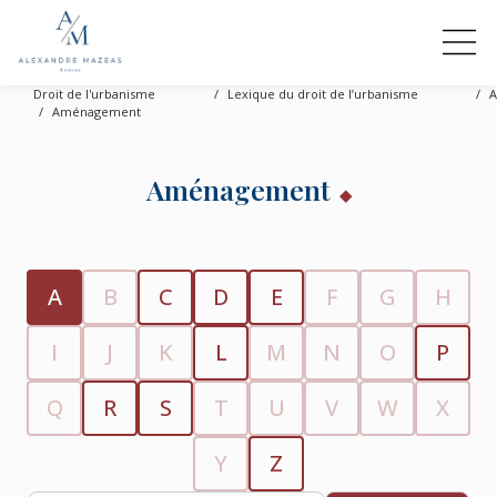
Droit de l'urbanisme
Lexique du droit de l’urbanisme
A
Aménagement
Aménagement
A
B
C
D
E
F
G
H
I
J
K
L
M
N
O
P
Q
R
S
T
U
V
W
X
Y
Z