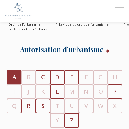
Droit de l'urbanisme
Lexique du droit de l’urbanisme
A
Autorisation d’urbanisme
Autorisation d’urbanisme
A
B
C
D
E
F
G
H
I
J
K
L
M
N
O
P
Q
R
S
T
U
V
W
X
Y
Z