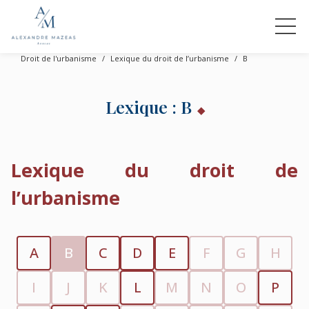
Droit de l'urbanisme
Lexique du droit de l’urbanisme
B
Lexique : B
Lexique du droit de
l’urbanisme
A
B
C
D
E
F
G
H
I
J
K
L
M
N
O
P