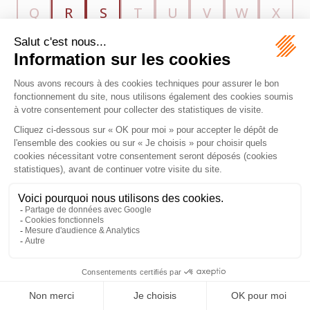
Q
R
S
T
U
V
W
X
Y
Z
MAZEAS Avocat
11 Rue de Metz
31000 TOULOUSE
Tél :
06 28 84 21 96
Honoraires
Plan du site
Mentions légales
Septeo Digital & Services © 2026