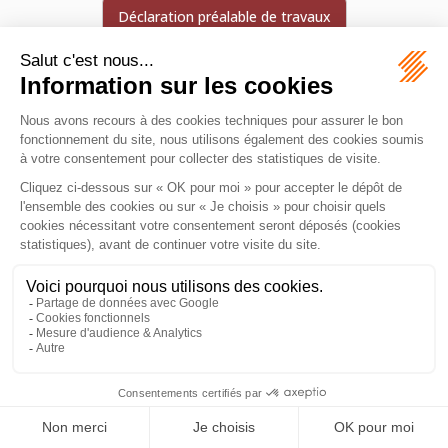
Déclaration préalable de travaux
Délai de recours des tiers
Division parcellaire
Autorisation d’urbanisme nécessaire pour certains travaux
de faible importance, comme certaines extensions,
modifications de façade ou constructions de petite taille.
MAZEAS Avocat
11 Rue de Metz
31000 TOULOUSE
Tél :
06 28 84 21 96
Honoraires
Plan du site
Mentions légales
Septeo Digital & Services © 2026