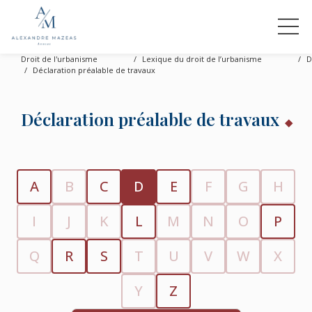
Droit de l'urbanisme
Lexique du droit de l’urbanisme
D
Déclaration préalable de travaux
Déclaration préalable de travaux
A
B
C
D
E
F
G
H
I
J
K
L
M
N
O
P
Q
R
S
T
U
V
W
X
Y
Z