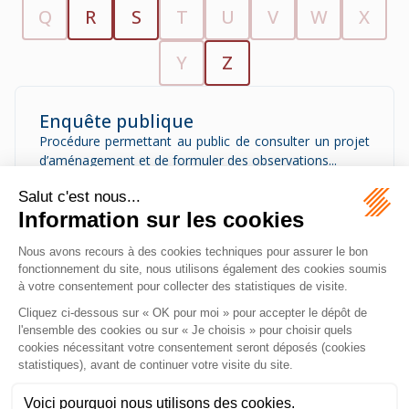
Q
R
S
T
U
V
W
X
Y
Z
Enquête publique
Procédure permettant au public de consulter un projet
d’aménagement et de formuler des observations...
Extension
Travaux visant à augmenter la surface d’une
construction existante...
MAZEAS Avocat