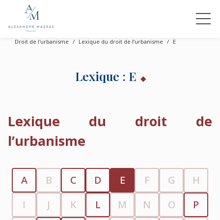
Droit de l'urbanisme
Lexique du droit de l’urbanisme
E
Lexique : E
Lexique du droit de
l’urbanisme
A
B
C
D
E
F
G
H
I
J
K
L
M
N
O
P