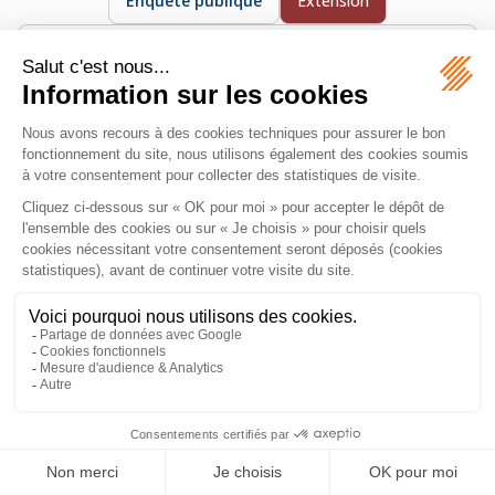
Enquête publique
Extension
Travaux visant à augmenter la surface d’une construction
existante.
MAZEAS Avocat
11 Rue de Metz
31000 TOULOUSE
Tél :
06 28 84 21 96
Honoraires
Plan du site
Mentions légales
Septeo Digital & Services © 2026