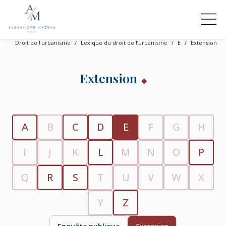
Droit de l'urbanisme
Lexique du droit de l’urbanisme
E
Extension
Extension
A
B
C
D
E
F
G
H
I
J
K
L
M
N
O
P
Q
R
S
T
U
V
W
X
Y
Z