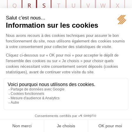
Q
R
S
T
U
V
W
X
Y
Z
MAZEAS Avocat
11 Rue de Metz
31000 TOULOUSE
Tél :
06 28 84 21 96
Honoraires
Plan du site
Mentions légales
Septeo Digital & Services © 2026