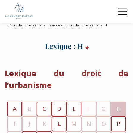
Droit de l'urbanisme
Lexique du droit de l’urbanisme
H
Lexique : H
Lexique du droit de
l’urbanisme
A
B
C
D
E
F
G
H
I
J
K
L
M
N
O
P