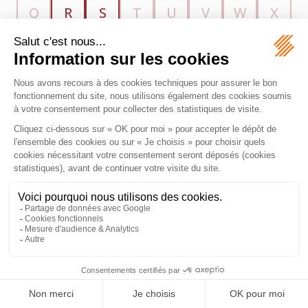
Q
R
S
T
U
V
W
X
Y
Z
MAZEAS Avocat
11 Rue de Metz
31000 TOULOUSE
Tél :
06 28 84 21 96
Honoraires
Plan du site
Mentions légales
Septeo Digital & Services © 2026