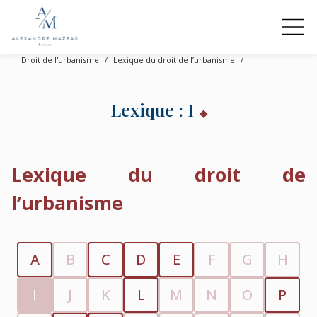
Droit de l'urbanisme
Lexique du droit de l’urbanisme
I
Lexique : I
Lexique du droit de
l’urbanisme
A
B
C
D
E
F
G
H
I
J
K
L
M
N
O
P