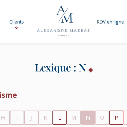
Clients
RDV en ligne
Lexique : N
nisme
H
I
J
K
L
M
N
O
P