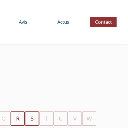
Avis
Actus
Contact
Q
R
S
T
U
V
W