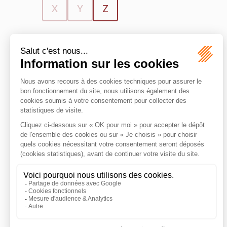
X
Y
Z