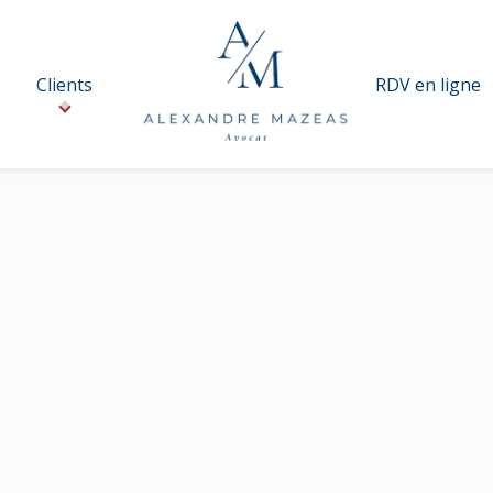
Clients
RDV en ligne
Lexique : P
H
I
J
K
L
M
N
O
P