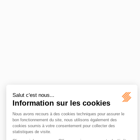
X
Y
Z
Permis de construire
Autorisatio
Permis d’aménager
Autorisatio
Permis modificatif
Autorisatio
complète...
Plan local d’urbanisme
Document d’