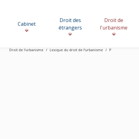
Droit des
Droit de
Cabinet
étrangers
l'urbanisme
Droit de l'urbanisme
Lexique du droit de l’urbanisme
P
A
B
C
D
E
F
G