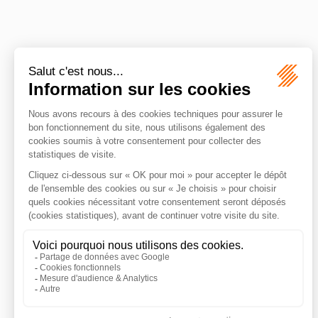
X
Y
Z
Permis de construire
Permis d’aménager
Permis modificatif
Plan local d’urbanisme
(PLU)