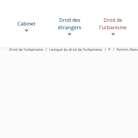
Droit des
Droit de
Cabinet
étrangers
l'urbanisme
Droit de l'urbanisme
Lexique du droit de l’urbanisme
P
Permis d’am
A
B
C
D
E
F
G