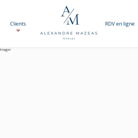
Clients
RDV en ligne
énager
Permis d’aménager
H
I
J
K
L
M
N
O
P