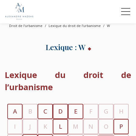
Droit de l'urbanisme
Lexique du droit de l’urbanisme
W
Lexique : W
Lexique du droit de
l’urbanisme
A
B
C
D
E
F
G
H
I
J
K
L
M
N
O
P