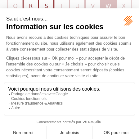
Q
R
S
T
U
V
W
X
Y
Z
MAZEAS Avocat
11 Rue de Metz
31000 TOULOUSE
Tél :
06 28 84 21 96
Honoraires
Plan du site
Mentions légales
Septeo Digital & Services © 2026