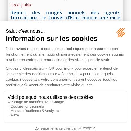
Droit public
Report des congés annuels des agents
territoriaux : le Conseil d’État impose une mise
en conformité au droit européen
1
2
3
4
5
6
7
Voir toutes les actus
MAZEAS Avocat
11 Rue de Metz
31000 TOULOUSE
Tél :
06 28 84 21 96
Honoraires
Plan du site
Mentions légales